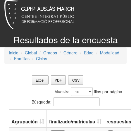
Resultados de la encuesta
Inicio
Global
Grados
Género
Edad
Modalidad
Familias
Ciclos
Excel
PDF
CSV
Muestra
filas por página
Búsqueda:
Agrupación
finalizado/matrículas
respuesta