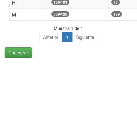
H
136/183
73
M
369/426
179
Muestra 1 de 1
Anterior
1
Siguiente
Comparar